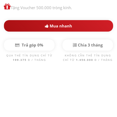
Tặng Voucher 500.000 tròng kính.
Mua nhanh
Trả góp 0%
Chia 3 tháng
QUA THẺ TÍN DỤNG CHỈ TỪ
KHÔNG CẦN THẺ TÍN DỤNG
199.375
Đ / THÁNG
CHỈ TỪ
1.450.000
Đ / THÁNG