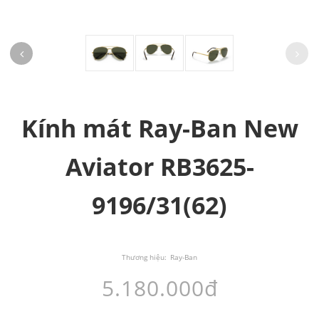
Kính mát Ray-Ban New
Aviator RB3625-
9196/31(62)
Thương hiệu:
Ray-Ban
5.180.000đ