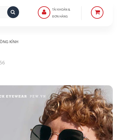
TÀI KHOẢN &
ĐƠN HÀNG
ÒNG KÍNH
.56