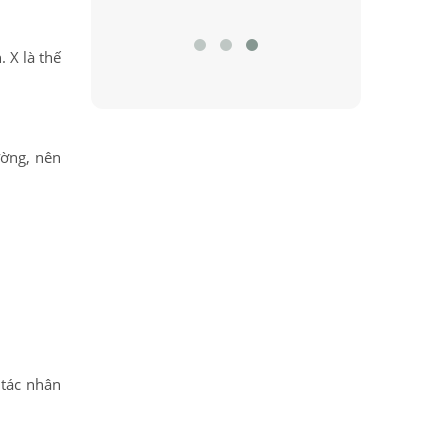
 X là thế
ường, nên
 tác nhân