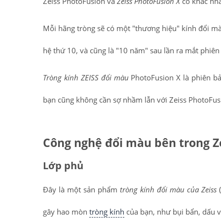
Zeiss PhotoFusion và
Zeiss PhotoFusion X
có khác nh
Mỗi hãng tròng sẽ có một "thương hiệu" kính đổi mà
hệ thứ 10, và cũng là "10 năm" sau lần ra mắt phiên
Tròng kính ZEISS đổi màu
PhotoFusion X là phiên bả
bạn cũng không cần sợ nhầm lẫn với Zeiss PhotoFusion
Công nghệ đổi màu bên trong Ze
Lớp phủ
Đây là một sản phẩm
tròng kính đổi màu của Zeiss
(
gây hao mòn
tròng kính
của bạn, như bụi bẩn, dấu vân