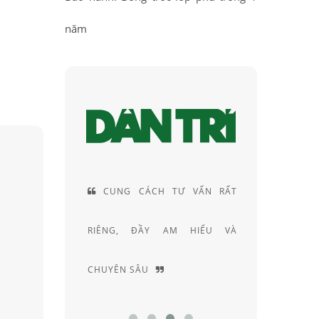
năm
ỮNG LINH
CUNG CÁCH TƯ VẤN RẤT
NHỮ
, TỪ NHÀ
RIÊNG, ĐẦY AM HIỂU VÀ
KÍNH M
CHUYÊN SÂU
HIỆU NỔ