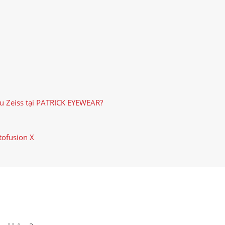
u Zeiss tại PATRICK EYEWEAR?
PATRICK EYEWEAR HIỆN LÀ
QUY TRÌNH HỌC 
tofusion X
ĐƠN VỊ PHÂN PHỐI CÁC SẢN
BẢN, TRANG BỊ KI
PHẨM CỦA RAYBAN TẠI VIỆT
ĐỒNG BỘ
NAM