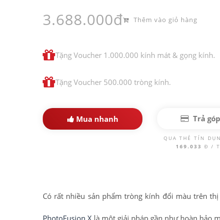
3.688.000đ
Thêm vào giỏ hàng
Tặng Voucher 1.000.000 kính mát & gọng kính.
Tặng Voucher 500.000 tròng kính.
Trả gó
Mua nhanh
QUA THẺ TÍN DỤ
169.033
Đ / 
Có rất nhiều sản phẩm tròng kính đổi màu trên thị
PhotoFusion X
là một giải pháp gần như hoàn hảo m