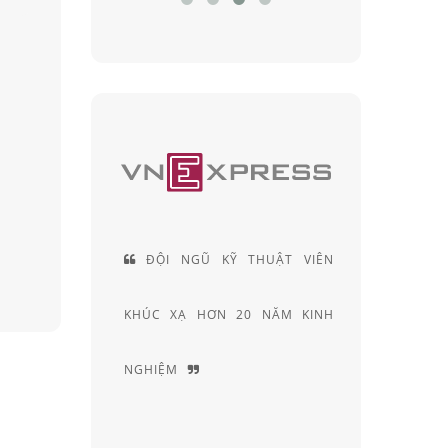
TẬP BÀI
ĐỘI NGŨ KỸ THUẬT VIÊN
ẾN THỨC
KHÚC XẠ HƠN 20 NĂM KINH
NGHIỆM