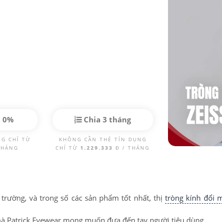
p 0%
Chia 3 tháng
NG CHỈ TỪ
KHÔNG CẦN THẺ TÍN DỤNG
THÁNG
CHỈ TỪ
1.229.333
Đ / THÁNG
 trường, và trong số các sản phẩm tốt nhất, thị
tròng kính đổi 
à Patrick Eyewear mong muốn đưa đến tay người tiêu dùng.