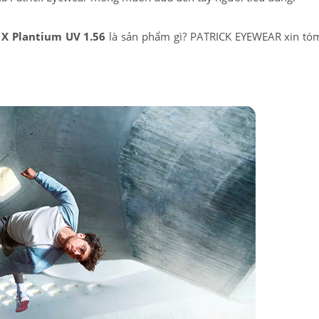
 X Plantium UV 1.56
là sản phẩm gì? PATRICK EYEWEAR xin tóm