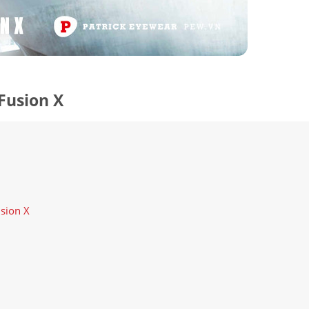
Fusion X
PATRICK EYEWEAR VÀ VỊ THẾ
BẢO HÀNH VỚI NH
sion X
ĐỐI TÁC CHÍNH THỨC CỦA RAY-
PHỤ KIỆN ĐÚNG GỐC
BAN TẠI VIỆT NAM
MÁY CỦA HÃNG