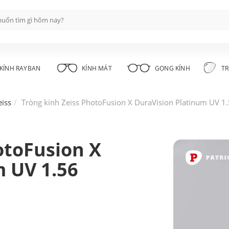
KÍNH RAYBAN
KÍNH MÁT
GỌNG KÍNH
TR
eiss
Tròng kính Zeiss PhotoFusion X DuraVision Platinum UV 1
otoFusion X
m UV 1.56