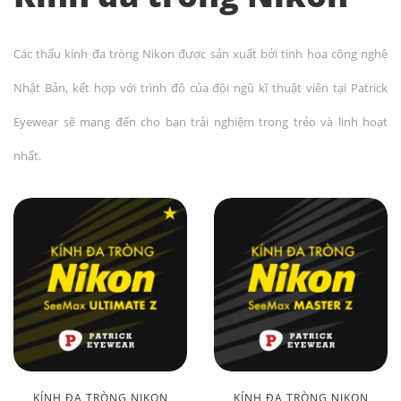
Các thấu kính đa tròng Nikon được sản xuất bởi tinh hoa công nghệ
Nhật Bản, kết hợp với trình độ của đội ngũ kĩ thuật viên tại Patrick
Eyewear sẽ mang đến cho bạn trải nghiệm trong trẻo và linh hoạt
nhất.
KÍNH ĐA TRÒNG NIKON
KÍNH ĐA TRÒNG NIKON