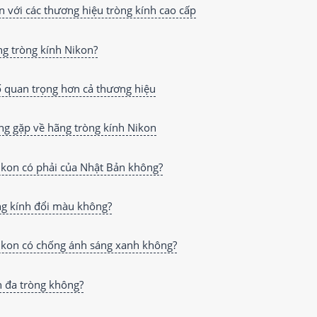
 với các thương hiệu tròng kính cao cấp
ng tròng kính Nikon?
 quan trọng hơn cả thương hiệu
ng gặp về hãng tròng kính Nikon
ikon có phải của Nhật Bản không?
ng kính đổi màu không?
ikon có chống ánh sáng xanh không?
h đa tròng không?