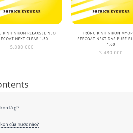
 KÍNH NIKON RELAXSEE NEO
TRÒNG KÍNH NIKON MYOP
EECOAT NEXT CLEAR 1.50
SEECOAT NEXT DAS PURE B
1.60
5.080.000
3.480.000
ontents
kon là gì?
ikon của nước nào?