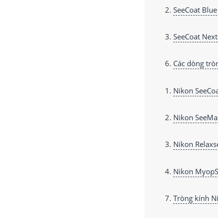
SeeCoat Blue
SeeCoat Next
Các dòng trò
Nikon SeeCoa
Nikon SeeMa
Nikon Relaxs
Nikon MyopS
Tròng kính N