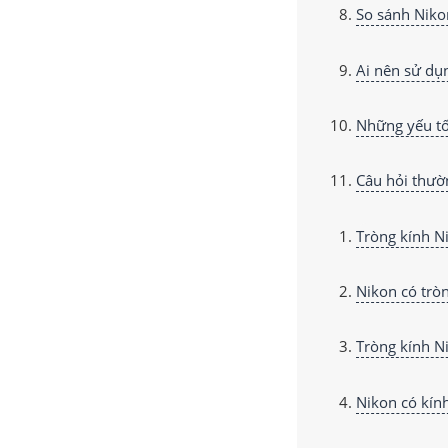
So sánh Nikon
Ai nên sử dụ
Những yếu tố
Câu hỏi thườ
Tròng kính N
Nikon có trò
Tròng kính N
Nikon có kín