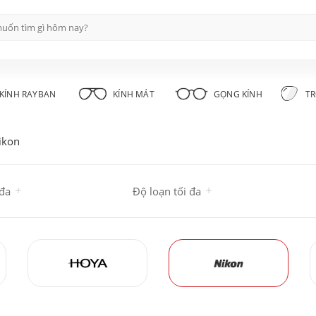
KÍNH RAYBAN
KÍNH MÁT
GỌNG KÍNH
TR
ikon
 đa
Độ loạn tối đa