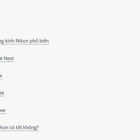
ng kính Nikon phổ biến
t Next
x
ee
ee
ikon có tốt không?