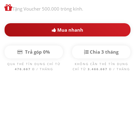
Tặng Voucher 500.000 tròng kính.
Mua nhanh
Trả góp 0%
Chia 3 tháng
QUA THẺ TÍN DỤNG CHỈ TỪ
KHÔNG CẦN THẺ TÍN DỤNG
476.667
Đ / THÁNG
CHỈ TỪ
3.466.667
Đ / THÁNG