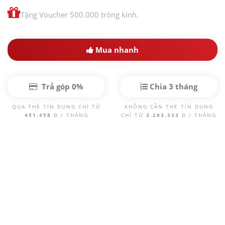
Tặng Voucher 500.000 tròng kính.
Mua nhanh
Trả góp 0%
Chia 3 tháng
QUA THẺ TÍN DỤNG CHỈ TỪ
KHÔNG CẦN THẺ TÍN DỤNG
451.458
Đ / THÁNG
CHỈ TỪ
3.283.333
Đ / THÁNG