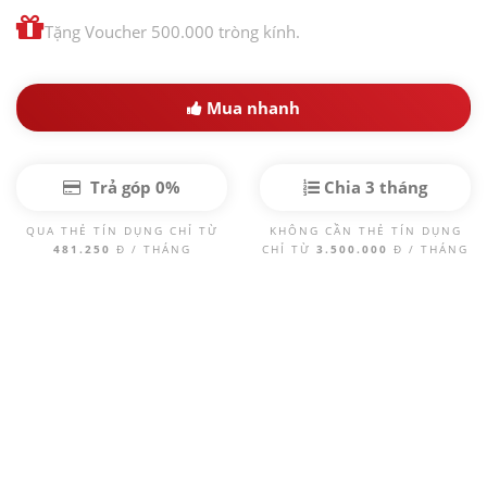
Tặng Voucher 500.000 tròng kính.
Mua nhanh
Trả góp 0%
Chia 3 tháng
QUA THẺ TÍN DỤNG CHỈ TỪ
KHÔNG CẦN THẺ TÍN DỤNG
481.250
Đ / THÁNG
CHỈ TỪ
3.500.000
Đ / THÁNG