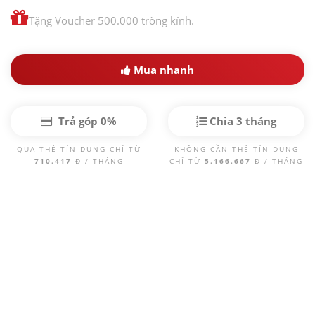
Tặng Voucher 500.000 tròng kính.
Mua nhanh
Trả góp 0%
Chia 3 tháng
QUA THẺ TÍN DỤNG CHỈ TỪ
KHÔNG CẦN THẺ TÍN DỤNG
710.417
Đ / THÁNG
CHỈ TỪ
5.166.667
Đ / THÁNG