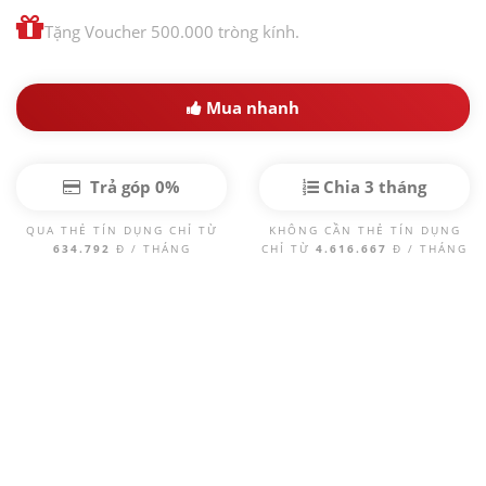
Tặng Voucher 500.000 tròng kính.
Mua nhanh
Trả góp 0%
Chia 3 tháng
QUA THẺ TÍN DỤNG CHỈ TỪ
KHÔNG CẦN THẺ TÍN DỤNG
634.792
Đ / THÁNG
CHỈ TỪ
4.616.667
Đ / THÁNG