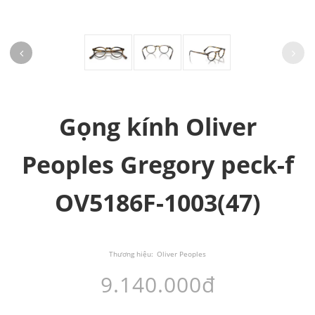
Gọng kính Oliver
Peoples Gregory peck-f
OV5186F-1003(47)
Thương hiệu:
Oliver Peoples
9.140.000đ