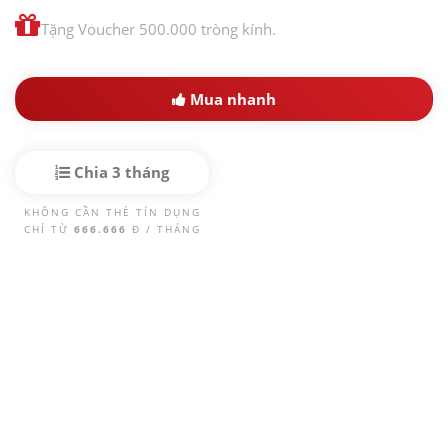
Tặng Voucher 500.000 tròng kính.
Mua nhanh
Chia 3 tháng
KHÔNG CẦN THẺ TÍN DỤNG
CHỈ TỪ
666.666
Đ / THÁNG