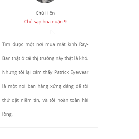
Chú Hiên
H
Chủ sạp hoa quận 9
Tìm được một nơi mua mắt kính Ray-
Patrick E
Ban thật ở cái thị trường này thật là khó.
hãng đầy 
Nhưng tôi lại cảm thấy Patrick Eyewear
hàng rất n
là một nơi bán hàng xứng đáng để tôi
hộ dài dài
thử đặt niềm tin, và tôi hoàn toàn hài
lòng.