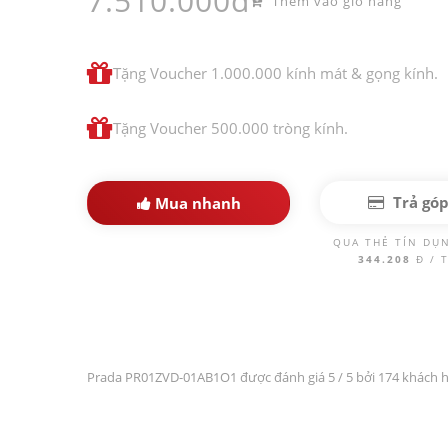
7.510.000đ
Thêm vào giỏ hàng
Tặng Voucher 1.000.000 kính mát & gọng kính.
Tặng Voucher 500.000 tròng kính.
Trả gó
Mua nhanh
QUA THẺ TÍN DỤ
344.208
Đ / 
Prada PR01ZVD-01AB1O1 được đánh giá
5
/ 5 bởi 174 khách 