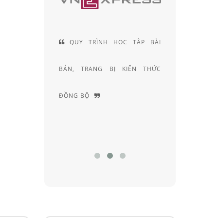
 TẬP BÀI
ĐỘI NGŨ KỸ THUẬT VIÊN
IẾN THỨC
KHÚC XẠ HƠN 20 NĂM KINH
NGHIỆM