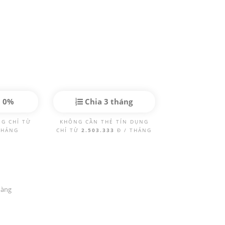
p 0%
Chia 3 tháng
NG CHỈ TỪ
KHÔNG CẦN THẺ TÍN DỤNG
THÁNG
CHỈ TỪ
2.503.333
Đ / THÁNG
hàng