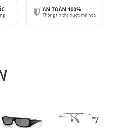
ỐC
AN TOÀN 100%
ãng
Thông tin thẻ được mã hoá
N