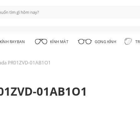
KÍNH RAYBAN
KÍNH MÁT
GỌNG KÍNH
TR
rada PR01ZVD-01AB1O1
R01ZVD-01AB1O1