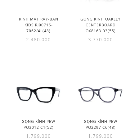
KÍNH MÁT RAY-BAN
GỌNG KÍNH OAKLEY
KIDS RJ9071S-
CENTERBOARD
7062/4L(48)
OX8163-03(55)
2.480.000
3.770.000
GỌNG KÍNH PEW
GỌNG KÍNH PEW
PO3012 C1(52)
PO2297 C6(48)
1.799.000
1.799.000