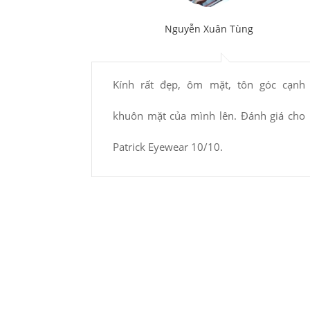
Nguyễn Xuân Tùng
kính mà, ở
Kính rất đẹp, ôm mặt, tôn góc cạnh
ng để kính
khuôn mặt của mình lên. Đánh giá cho
n hàng rất
Patrick Eyewear 10/10.
 hoài, mẫu