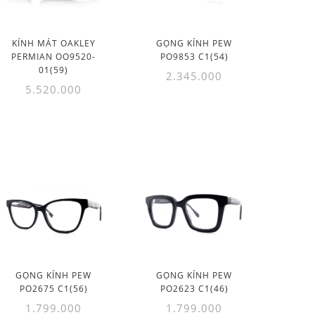
KÍNH MÁT OAKLEY
GỌNG KÍNH PEW
PERMIAN OO9520-
PO9853 C1(54)
01(59)
2.345.000
5.520.000
GỌNG KÍNH PEW
GỌNG KÍNH PEW
PO2675 C1(56)
PO2623 C1(46)
1.799.000
1.799.000