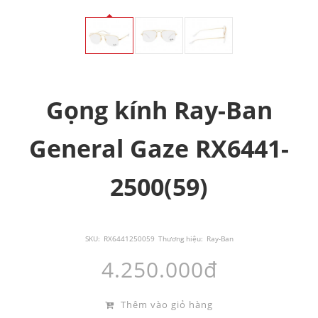
Gọng kính Ray-Ban
General Gaze RX6441-
2500(59)
SKU:
RX6441250059
Thương hiệu:
Ray-Ban
4.250.000đ
Thêm vào giỏ hàng