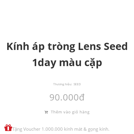
Kính áp tròng Lens Seed
1day màu cặp
Thương hiệu:
SEED
90.000đ
Thêm vào giỏ hàng
Tặng Voucher 1.000.000 kính mát & gọng kính.