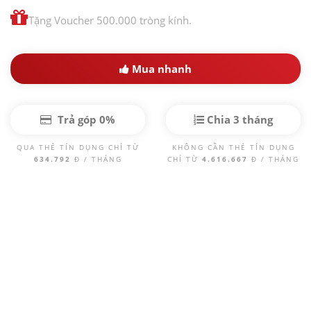
Tặng Voucher 500.000 tròng kính.
Mua nhanh
Trả góp 0%
Chia 3 tháng
QUA THẺ TÍN DỤNG CHỈ TỪ
KHÔNG CẦN THẺ TÍN DỤNG
634.792
Đ / THÁNG
CHỈ TỪ
4.616.667
Đ / THÁNG