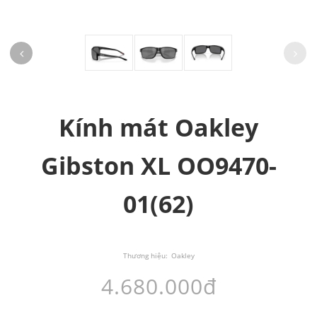
Kính mát Oakley
Gibston XL OO9470-
01(62)
Thương hiệu:
Oakley
4.680.000đ