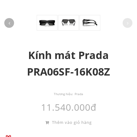
Kính mát Prada
PRA06SF-16K08Z
Thương hiệu:
Prada
11.540.000đ
Thêm vào giỏ hàng