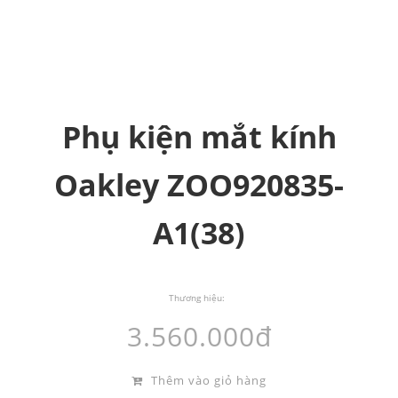
Phụ kiện mắt kính
Oakley ZOO920835-
A1(38)
Thương hiệu:
3.560.000đ
Thêm vào giỏ hàng