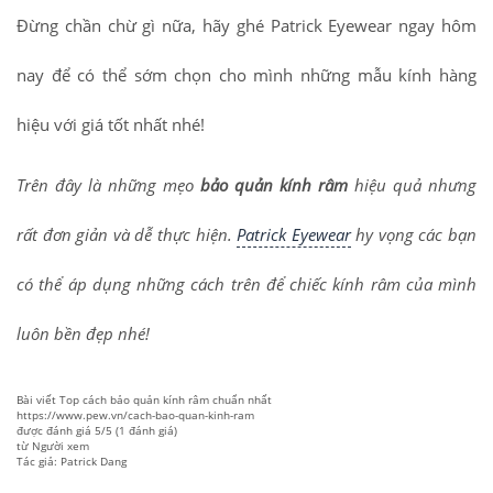
Đừng chần chừ gì nữa, hãy ghé Patrick Eyewear ngay hôm
nay để có thể sớm chọn cho mình những mẫu kính hàng
hiệu với giá tốt nhất nhé!
Trên đây là những mẹo
bảo quản kính râm
hiệu quả nhưng
rất đơn giản và dễ thực hiện.
Patrick Eyewear
hy vọng các bạn
có thể áp dụng những cách trên để chiếc kính râm của mình
luôn bền đẹp nhé!
Bài viết
Top cách bảo quản kính râm chuẩn nhất
https://www.pew.vn/cach-bao-quan-kinh-ram
được đánh giá
5
/
5
(
1
đánh giá)
từ
Người xem
Tác giả: Patrick Dang