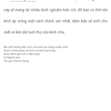
này sẽ mang lại nhiều kinh nghiệm hữu ích, để bạn có thể rửa
kính áp tròng một cách chính xác nhất, đảm bảo vệ sinh cho
mắt và kéo dài tuổi thọ của kính nha.
Bài viết
Hướng dẫn cách rửa kính áp tròng chuẩn nhất
https://www.pew.vn/cach-rua-kinh-ap-trong
được đánh giá
5
/
5
(
1
đánh giá)
từ
Người xem
Tác giả: Patrick Dang