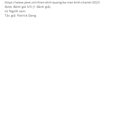
https://www.pew.vn/chien-dich-quang-ba-mat-kinh-chanel-2023
được đánh giá
5
/
5
(
1
đánh giá)
từ
Người xem
Tác giả: Patrick Dang