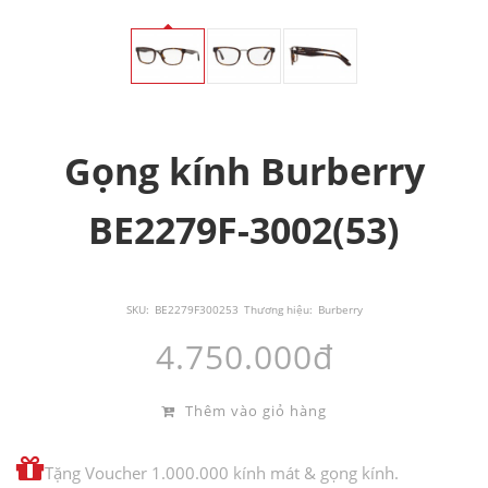
Gọng kính Burberry
BE2279F-3002(53)
SKU:
BE2279F300253
Thương hiệu:
Burberry
4.750.000đ
Thêm vào giỏ hàng
Tặng Voucher 1.000.000 kính mát & gọng kính.