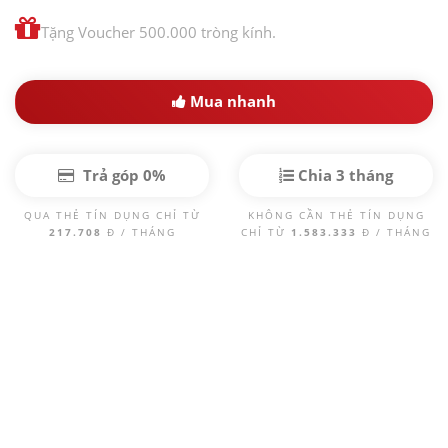
Tặng Voucher 500.000 tròng kính.
Mua nhanh
Trả góp 0%
Chia 3 tháng
QUA THẺ TÍN DỤNG CHỈ TỪ
KHÔNG CẦN THẺ TÍN DỤNG
217.708
Đ / THÁNG
CHỈ TỪ
1.583.333
Đ / THÁNG