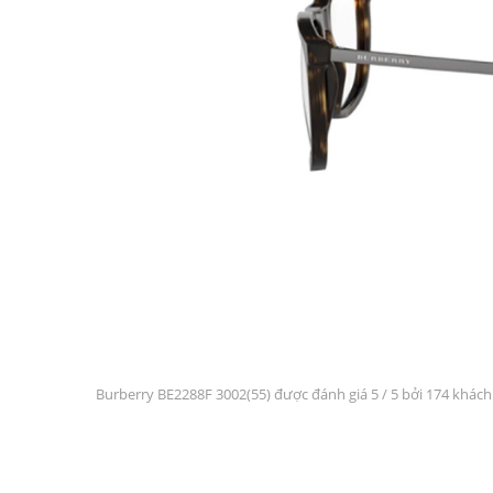
Burberry BE2288F 3002(55) được đánh giá
5
/ 5 bởi 174 khác