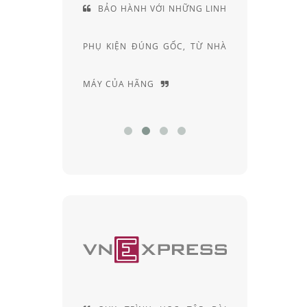
BẢO HÀNH VỚI NHỮNG LINH
CUNG CÁCH T
PHỤ KIỆN ĐÚNG GỐC, TỪ NHÀ
RIÊNG, ĐẦY A
MÁY CỦA HÃNG
CHUYÊN SÂU