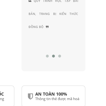
LÀ
QUY TRÌNH HỌC TẬP BÀI
ĐỘI NGŨ K
ẢN
BẢN, TRANG BỊ KIẾN THỨC
KHÚC XẠ HƠN
ỆT
ĐỒNG BỘ
NGHIỆM
ỐC
AN TOÀN 100%
ãng
Thông tin thẻ được mã hoá