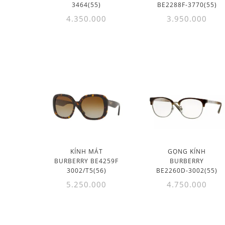
3464(55)
BE2288F-3770(55)
4.350.000
3.950.000
KÍNH MÁT
GỌNG KÍNH
BURBERRY BE4259F
BURBERRY
3002/T5(56)
BE2260D-3002(55)
5.250.000
4.750.000