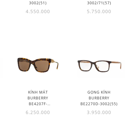
3002(51)
3002/71(57)
4.550.000
5.750.000
KÍNH MÁT
GỌNG KÍNH
BURBERRY
BURBERRY
BE4207F-
BE2270D-3002(55)
3002/73(56)
6.250.000
3.950.000