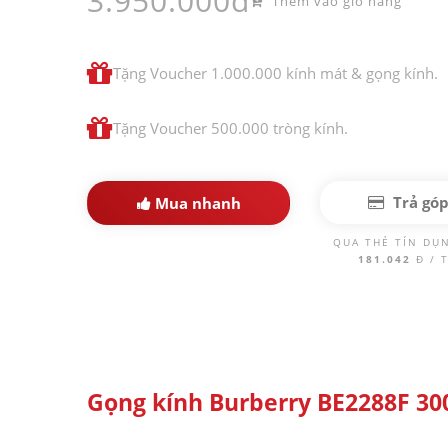
3.950.000đ
Thêm vào giỏ hàng
Tặng Voucher 1.000.000 kính mát & gọng kính.
Tặng Voucher 500.000 tròng kính.
Trả gó
Mua nhanh
QUA THẺ TÍN DỤ
181.042
Đ / 
Gọng kính Burberry BE2288F 30