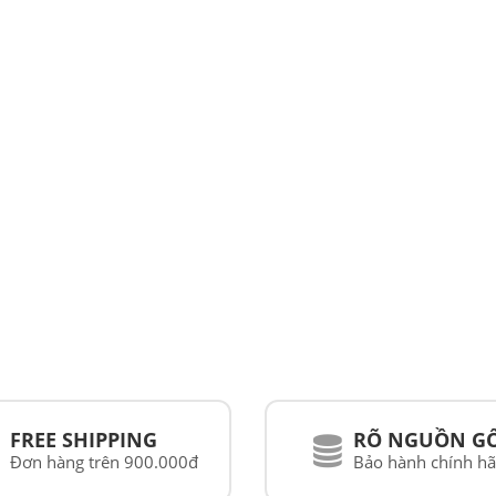
PATRICK EYEWEAR HIỆN 
ĐƠN VỊ PHÂN PHỐI CÁC S
PHẨM CỦA RAYBAN TẠI VI
NAM
FREE SHIPPING
RÕ NGUỒN G
Đơn hàng trên 900.000đ
Bảo hành chính h