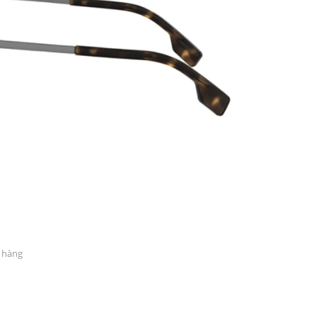
PATRICK EYEWEAR VÀ VỊ THẾ
ĐỐI TÁC CHÍNH THỨC CỦA RAY-
BAN TẠI VIỆT NAM
h hàng