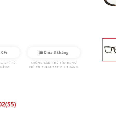
p 0%
Chia 3 tháng
NG CHỈ TỪ
KHÔNG CẦN THẺ TÍN DỤNG
THÁNG
CHỈ TỪ
1.316.667
Đ / THÁNG
02(55)