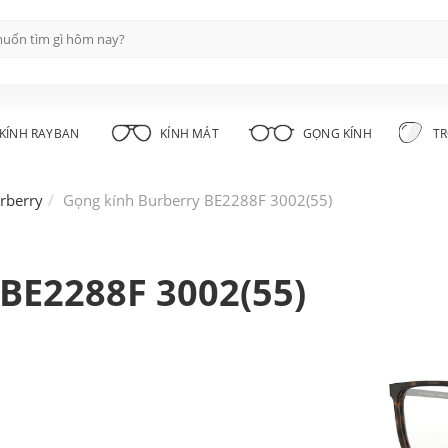
KÍNH RAYBAN
KÍNH MÁT
GỌNG KÍNH
TR
rberry
Gọng kính Burberry BE2288F 3002(55)
 BE2288F 3002(55)