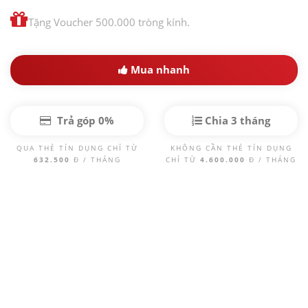
Tặng Voucher 500.000 tròng kính.
Mua nhanh
Trả góp 0%
Chia 3 tháng
QUA THẺ TÍN DỤNG CHỈ TỪ
KHÔNG CẦN THẺ TÍN DỤNG
632.500
Đ / THÁNG
CHỈ TỪ
4.600.000
Đ / THÁNG