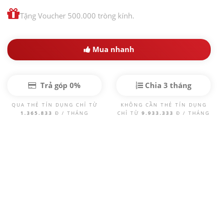
Tặng Voucher 500.000 tròng kính.
Mua nhanh
Trả góp 0%
Chia 3 tháng
QUA THẺ TÍN DỤNG CHỈ TỪ
KHÔNG CẦN THẺ TÍN DỤNG
1.365.833
Đ / THÁNG
CHỈ TỪ
9.933.333
Đ / THÁNG