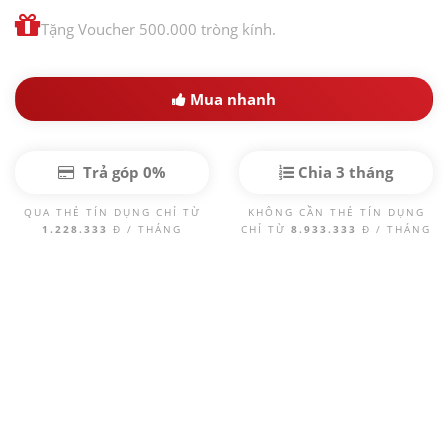
Tặng Voucher 500.000 tròng kính.
Mua nhanh
Trả góp 0%
Chia 3 tháng
QUA THẺ TÍN DỤNG CHỈ TỪ
KHÔNG CẦN THẺ TÍN DỤNG
1.228.333
Đ / THÁNG
CHỈ TỪ
8.933.333
Đ / THÁNG