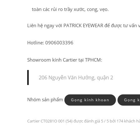
BAN TẠI VIỆT NAM
toàn các rủi ro trầy xước, cong, vẹo.
Liên hệ ngay với PATRICK EYEWEAR để được tư vấn
Hotline: 0906003396
Showroom kính Cartier tại TPHCM:
206 Nguyễn Văn Hưởng, quận 2
Nhóm sản phẩm
Gọng kính khoan
Gọng k
Cartier CT0281O 001 (54) được đánh giá
5
/ 5 bởi 174 khách h