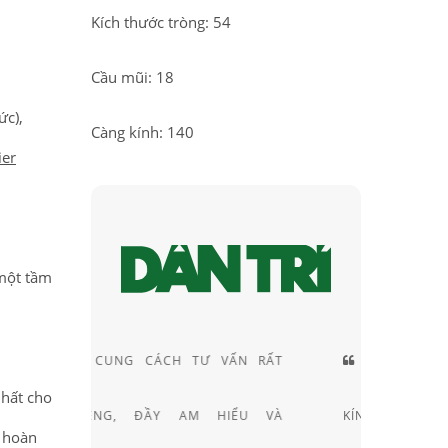
Kích thước tròng: 54
Cầu mũi: 18
ức),
Càng kính: 140
ier
 một tầm
VẤN RẤT
NHỮNG XU HƯỚNG MẮT
nhất cho
HIỂU VÀ
KÍNH MỚI NHẤT CỦA THƯƠNG
ỏ hoàn