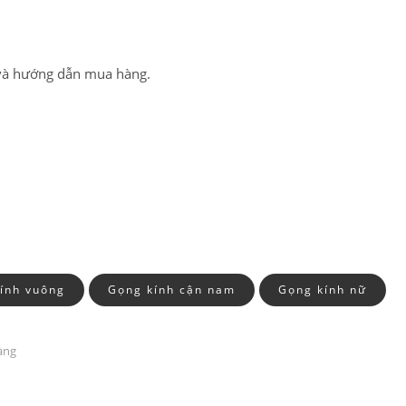
MÁY CỦA HÃNG
CHUYÊN SÂU
 và hướng dẫn mua hàng.
ính vuông
Gọng kính cận nam
Gọng kính nữ
àng