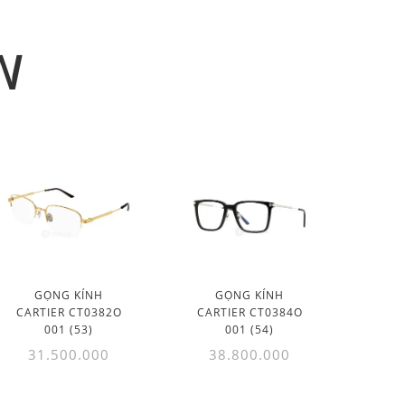
N
GỌNG KÍNH
GỌNG KÍNH
CARTIER CT0382O
CARTIER CT0384O
001 (53)
001 (54)
31.500.000
38.800.000