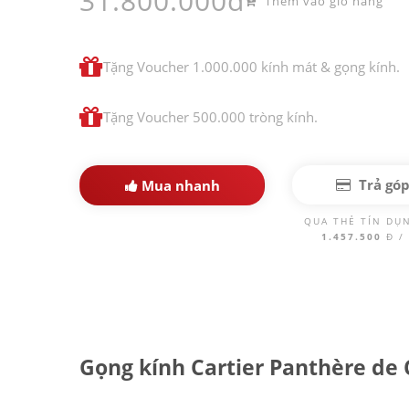
31.800.000đ
Thêm vào giỏ hàng
Tặng Voucher 1.000.000 kính mát & gọng kính.
Tặng Voucher 500.000 tròng kính.
Trả gó
Mua nhanh
QUA THẺ TÍN DỤ
1.457.500
Đ /
Gọng kính Cartier Panthère de 