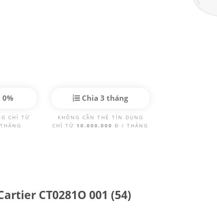
p 0%
Chia 3 tháng
NG CHỈ TỪ
KHÔNG CẦN THẺ TÍN DỤNG
 THÁNG
CHỈ TỪ
10.600.000
Đ / THÁNG
Cartier CT0281O 001 (54)