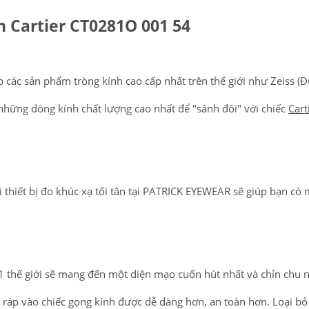
h Cartier CT0281O 001 54
các sản phẩm tròng kính cao cấp nhất trên thế giới như Zeiss (Đ
ọn những dòng kính chất lượng cao nhất để "sánh đôi" với chiếc
Cart
 thiết bị đo khúc xạ tối tân tại PATRICK EYEWEAR sẽ giúp bạn có
BẢO HÀNH VỚI NHỮNG LINH
CUNG CÁCH TƯ 
 1 thế giới sẽ mang đến một diện mạo cuốn hút nhất và chỉn chu 
PHỤ KIỆN ĐÚNG GỐC, TỪ NHÀ
RIÊNG, ĐẦY AM 
ắp ráp vào chiếc gọng kính được dễ dàng hơn, an toàn hơn. Loại b