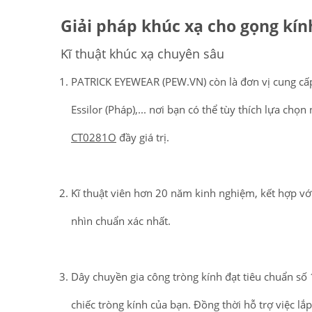
Giải pháp khúc xạ cho gọng kín
Kĩ thuật khúc xạ chuyên sâu
PATRICK EYEWEAR (PEW.VN) còn là đơn vị cung cấp 
Essilor (Pháp),... nơi bạn có thể tùy thích lựa ch
CT0281O
đầy giá trị.
Kĩ thuật viên hơn 20 năm kinh nghiệm, kết hợp với
nhìn chuẩn xác nhất.
PATRICK EYEWEAR VÀ VỊ THẾ
Dây chuyền gia công tròng kính đạt tiêu chuẩn số
ĐỐI TÁC CHÍNH THỨC CỦA RAY-
chiếc tròng kính của bạn. Đồng thời hỗ trợ việc l