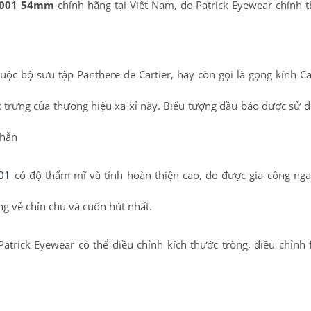
O 001 54mm
chính hãng tại Việt Nam, do Patrick Eyewear chính 
uộc bộ sưu tập Panthere de Cartier, hay còn gọi là gọng kính Ca
c trưng của thương hiệu xa xỉ này. Biểu tượng đầu báo được sử 
nhẫn
01
có độ thẩm mĩ và tính hoàn thiện cao, do được gia công nga
g vẻ chỉn chu và cuốn hút nhất.
Patrick Eyewear có thể điều chỉnh kích thước tròng, điều chỉnh