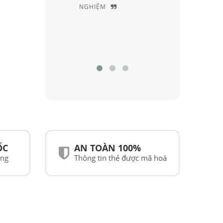
PHẨM CỦA RAYBAN TẠI VIỆT
ĐỒNG B
NAM
ỐC
AN TOÀN 100%
ãng
Thông tin thẻ được mã hoá