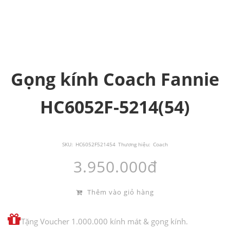
Gọng kính Coach Fannie
HC6052F-5214(54)
SKU:
HC6052F521454
Thương hiệu:
Coach
3.950.000đ
Thêm vào giỏ hàng
Tặng Voucher 1.000.000 kính mát & gọng kính.