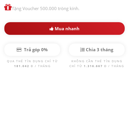
Tặng Voucher 500.000 tròng kính.
Mua nhanh
Trả góp 0%
Chia 3 tháng
QUA THẺ TÍN DỤNG CHỈ TỪ
KHÔNG CẦN THẺ TÍN DỤNG
181.042
Đ / THÁNG
CHỈ TỪ
1.316.667
Đ / THÁNG