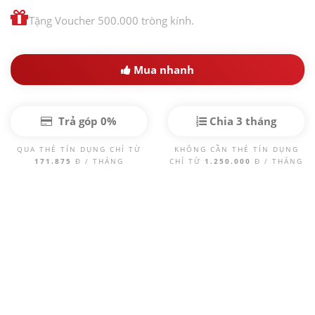
Tặng Voucher 500.000 tròng kính.
Mua nhanh
Trả góp 0%
Chia 3 tháng
QUA THẺ TÍN DỤNG CHỈ TỪ
KHÔNG CẦN THẺ TÍN DỤNG
171.875
Đ / THÁNG
CHỈ TỪ
1.250.000
Đ / THÁNG