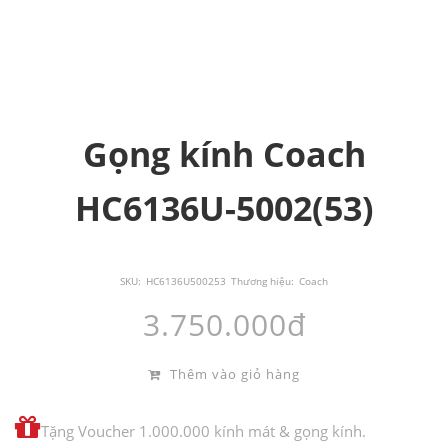
Gọng kính Coach
HC6136U-5002(53)
SKU:
HC6136U500253
Thương hiệu:
Coach
3.750.000đ
Thêm vào giỏ hàng
Tặng Voucher 1.000.000 kính mát & gọng kính.