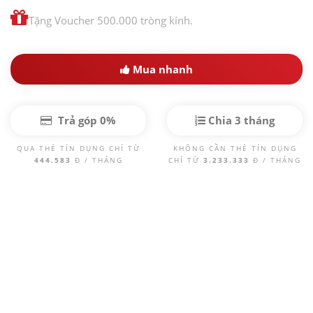
Tặng Voucher 500.000 tròng kính.
Mua nhanh
Trả góp 0%
Chia 3 tháng
QUA THẺ TÍN DỤNG CHỈ TỪ
KHÔNG CẦN THẺ TÍN DỤNG
444.583
Đ / THÁNG
CHỈ TỪ
3.233.333
Đ / THÁNG