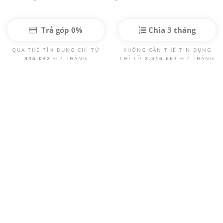
Trả góp 0%
Chia 3 tháng
QUA THẺ TÍN DỤNG CHỈ TỪ
KHÔNG CẦN THẺ TÍN DỤNG
346.042
Đ / THÁNG
CHỈ TỪ
2.516.667
Đ / THÁNG