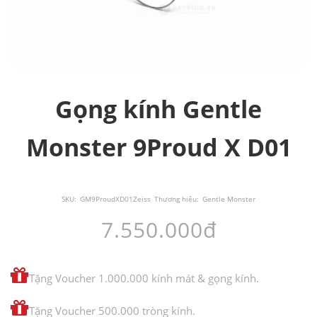
Gọng kính Gentle
Monster 9Proud X D01
SKU:
GM9ProudXD01Zeiss
Thương hiệu:
Gentle Monster
7.550.000đ
Tặng Voucher 1.000.000 kính mát & gọng kính.
Tặng Voucher 500.000 tròng kính.