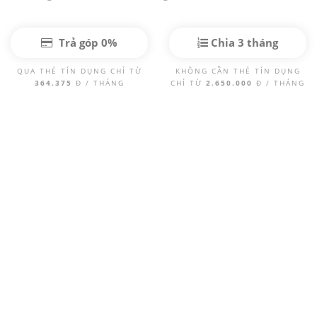
Trả góp 0%
Chia 3 tháng
QUA THẺ TÍN DỤNG CHỈ TỪ
KHÔNG CẦN THẺ TÍN DỤNG
364.375
Đ / THÁNG
CHỈ TỪ
2.650.000
Đ / THÁNG