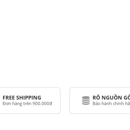
PHẨM CỦA RAYBAN T
NAM
FREE SHIPPING
RÕ NGUỒN G
Đơn hàng trên 900.000đ
Bảo hành chính h