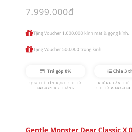
7.999.000đ
Tặng Voucher 1.000.000 kính mát & gọng kính.
Tặng Voucher 500.000 tròng kính.
Trả góp 0%
Chia 3 t
QUA THẺ TÍN DỤNG CHỈ TỪ
KHÔNG CẦN THẺ 
366.621
Đ / THÁNG
CHỈ TỪ
2.666.333
Gentle Monster Dear Classic X 