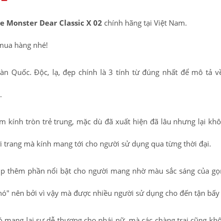
e Monster Dear Classic X 02
chính hãng tại Việt Nam.
mua hàng nhé!
àn Quốc. Độc, lạ, đẹp chính là 3 tính từ đúng nhất để mô tả v
y.
m kính tròn trẻ trung, mặc dù đã xuất hiện đã lâu nhưng lại khô
ời trang mà kính mang tới cho người sử dụng qua từng thời đại.
úp thêm phần nổi bật cho người mang nhờ màu sắc sáng của gọ
 "nó" nên bởi vì vậy mà được nhiều người sử dụng cho đến tận bấy
ó mang lại sự dễ thương cho phái nữ, mà các chàng trai cũng kh