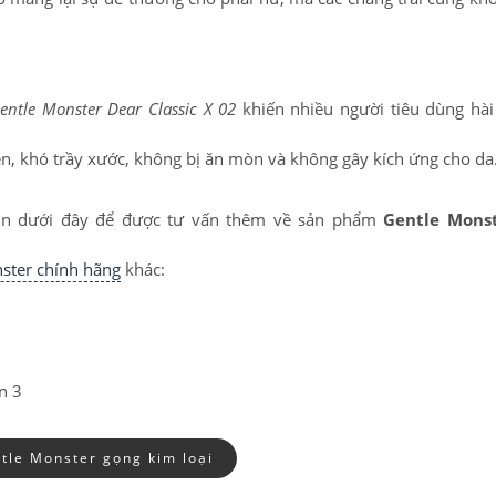
entle Monster Dear Classic X 02
khiến nhiều người tiêu dùng hài
n, khó trầy xước, không bị ăn mòn và không gây kích ứng cho da
 tin dưới đây để được tư vấn thêm về sản phẩm
Gentle Mons
ster chính hãng
khác:
n 3
PATRICK EYEWEAR 
tle Monster gọng kim loại