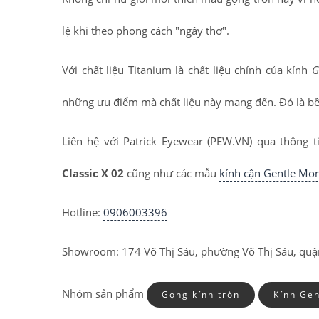
lệ khi theo phong cách "ngây thơ".
Với chất liệu Titanium là chất liệu chính của kính
G
những ưu điểm mà chất liệu này mang đến. Đó là bề
Liên hệ với Patrick Eyewear (PEW.VN) qua thông
Classic X 02
cũng như các mẫu
kính cận Gentle Mon
Hotline:
0906003396
Showroom: 174 Võ Thị Sáu, phường Võ Thị Sáu, quậ
Nhóm sản phẩm
Gọng kính tròn
Kính Gen