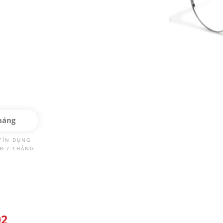
háng
TÍN DỤNG
Đ / THÁNG
02