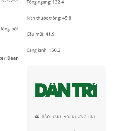
Tổng ngang: 132.4
Kích thước tròng: 45.8
 lòng bởi
Cầu mũi: 41.9
.
Càng kính: 150.2
ter Dear
VÀ VỊ THẾ
BẢO HÀNH VỚI NHỮNG LINH
CUN