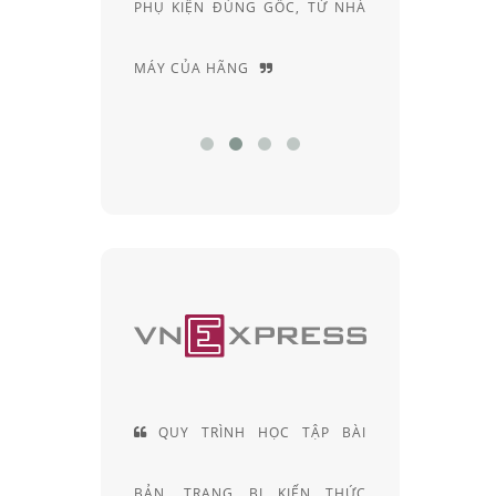
CỦA RAY-
PHỤ KIỆN ĐÚNG GỐC, TỪ NHÀ
RIÊNG
MÁY CỦA HÃNG
CHUYÊN
 HIỆN LÀ
QUY TRÌNH HỌC TẬP BÀI
ĐỘI
CÁC SẢN
BẢN, TRANG BỊ KIẾN THỨC
KHÚC X