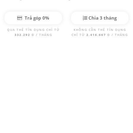
Trả góp 0%
Chia 3 tháng
QUA THẺ TÍN DỤNG CHỈ TỪ
KHÔNG CẦN THẺ TÍN DỤNG
332.292
Đ / THÁNG
CHỈ TỪ
2.416.667
Đ / THÁNG