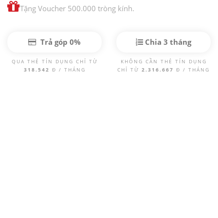
Tặng Voucher 500.000 tròng kính.
Trả góp 0%
Chia 3 tháng
QUA THẺ TÍN DỤNG CHỈ TỪ
KHÔNG CẦN THẺ TÍN DỤNG
318.542
Đ / THÁNG
CHỈ TỪ
2.316.667
Đ / THÁNG