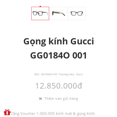
Gọng kính Gucci
GG0184O 001
SKU:
GG1840o100
Thương hiệu:
Gucci
12.850.000đ
Thêm vào giỏ hàng
Tặng Voucher 1.000.000 kính mát & gọng kính.