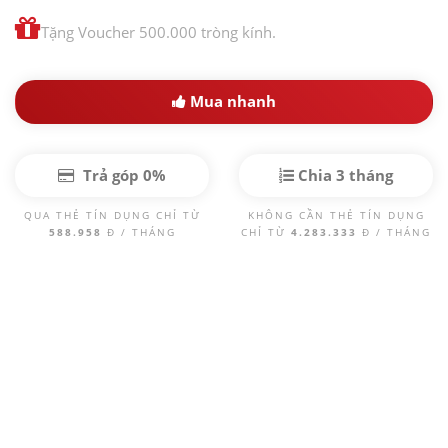
Tặng Voucher 500.000 tròng kính.
Mua nhanh
Trả góp 0%
Chia 3 tháng
QUA THẺ TÍN DỤNG CHỈ TỪ
KHÔNG CẦN THẺ TÍN DỤNG
588.958
Đ / THÁNG
CHỈ TỪ
4.283.333
Đ / THÁNG