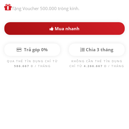
Tặng Voucher 500.000 tròng kính.
Mua nhanh
Trả góp 0%
Chia 3 tháng
QUA THẺ TÍN DỤNG CHỈ TỪ
KHÔNG CẦN THẺ TÍN DỤNG
586.667
Đ / THÁNG
CHỈ TỪ
4.266.667
Đ / THÁNG