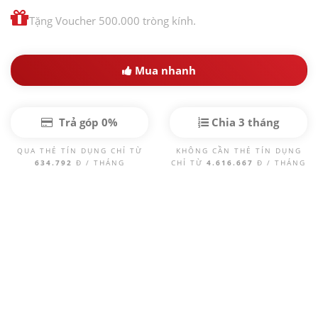
Tặng Voucher 500.000 tròng kính.
Mua nhanh
Trả góp 0%
Chia 3 tháng
QUA THẺ TÍN DỤNG CHỈ TỪ
KHÔNG CẦN THẺ TÍN DỤNG
634.792
Đ / THÁNG
CHỈ TỪ
4.616.667
Đ / THÁNG