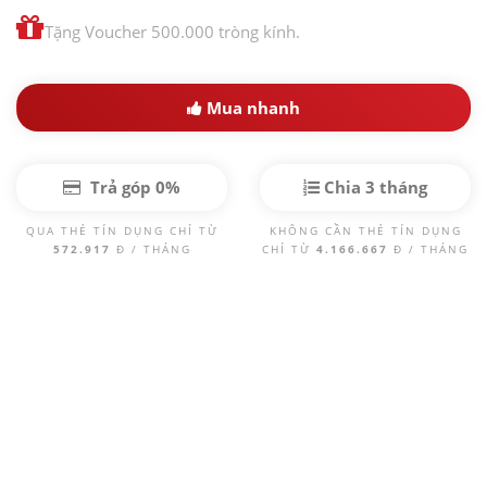
Tặng Voucher 500.000 tròng kính.
Mua nhanh
Trả góp 0%
Chia 3 tháng
QUA THẺ TÍN DỤNG CHỈ TỪ
KHÔNG CẦN THẺ TÍN DỤNG
572.917
Đ / THÁNG
CHỈ TỪ
4.166.667
Đ / THÁNG