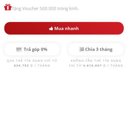
Tặng Voucher 500.000 tròng kính.
Mua nhanh
Trả góp 0%
Chia 3 tháng
QUA THẺ TÍN DỤNG CHỈ TỪ
KHÔNG CẦN THẺ TÍN DỤNG
634.792
Đ / THÁNG
CHỈ TỪ
4.616.667
Đ / THÁNG