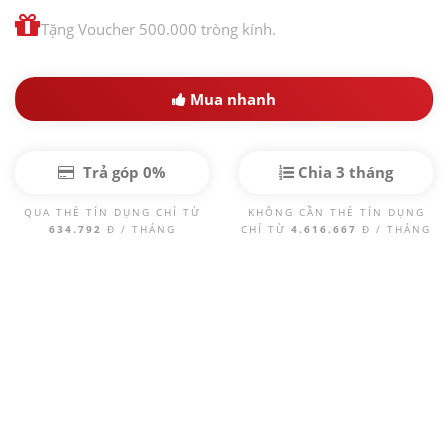
Tặng Voucher 500.000 tròng kính.
Mua nhanh
Trả góp 0%
Chia 3 tháng
QUA THẺ TÍN DỤNG CHỈ TỪ
KHÔNG CẦN THẺ TÍN DỤNG
634.792
Đ / THÁNG
CHỈ TỪ
4.616.667
Đ / THÁNG