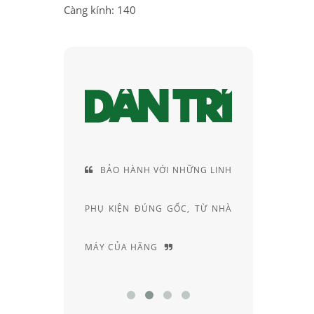
Càng kính: 140
 HÀNH VỚI NHỮNG LINH
CUNG CÁCH TƯ VẤN RẤT
ỆN ĐÚNG GỐC, TỪ NHÀ
RIÊNG, ĐẦY AM HIỂU VÀ
A HÃNG
CHUYÊN SÂU