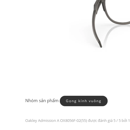
Nhóm sản phẩm
Gọng kính vuông
Oakley Admission A OX8056F-02(55) được đánh giá
5
/ 5 bởi 