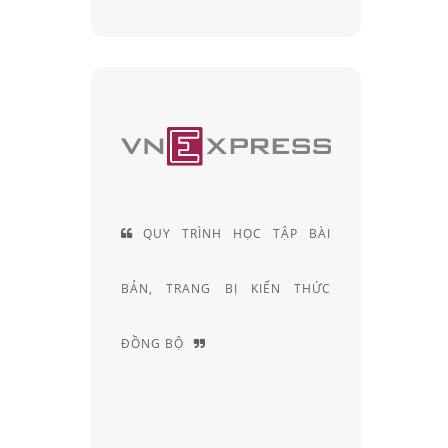
Y TRÌNH HỌC TẬP BÀI
ĐỘI NGŨ KỸ THUẬT VIÊN
 TRANG BỊ KIẾN THỨC
KHÚC XẠ HƠN 20 NĂM KINH
 BỘ
NGHIỆM