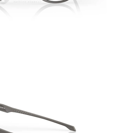
PATRICK EYEWEAR VÀ VỊ THẾ
BẢO
ĐỐI TÁC CHÍNH THỨC CỦA RAY-
PHỤ KI
BAN TẠI VIỆT NAM
MÁY CỦ