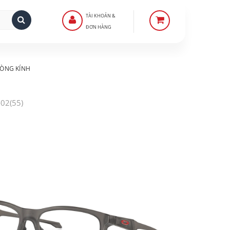
TÀI KHOẢN &
ĐƠN HÀNG
ÒNG KÍNH
02(55)