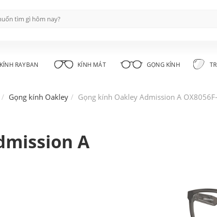
KÍNH RAYBAN
KÍNH MÁT
GỌNG KÍNH
TR
Gọng kính Oakley
Gọng kính Oakley Admission A OX8056F-
dmission A