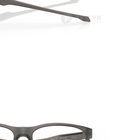
PATRICK EYEWEAR HIỆN LÀ
QU
ĐƠN VỊ PHÂN PHỐI CÁC SẢN
BẢN,
PHẨM CỦA RAYBAN TẠI VIỆT
ĐỒNG
NAM