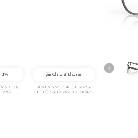
p 0%
Chia 3 tháng
NG CHỈ TỪ
KHÔNG CẦN THẺ TÍN DỤNG
THÁNG
CHỈ TỪ
1.240.000
Đ / THÁNG