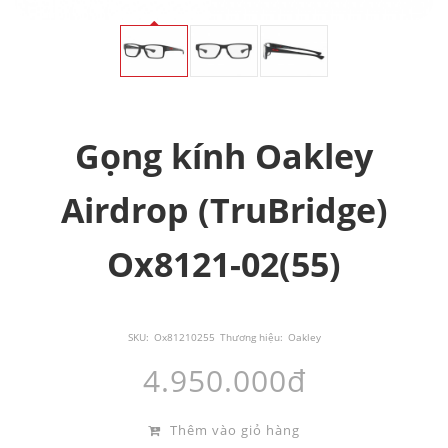
Gọng kính Oakley
Airdrop (TruBridge)
Ox8121-02(55)
SKU:
Ox81210255
Thương hiệu:
Oakley
4.950.000đ
Thêm vào giỏ hàng