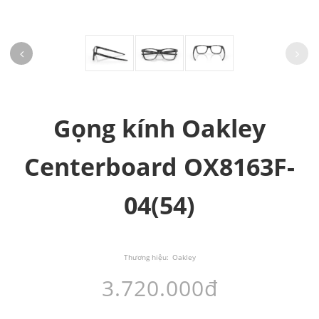
Gọng kính Oakley
Centerboard OX8163F-
04(54)
Thương hiệu:
Oakley
3.720.000đ