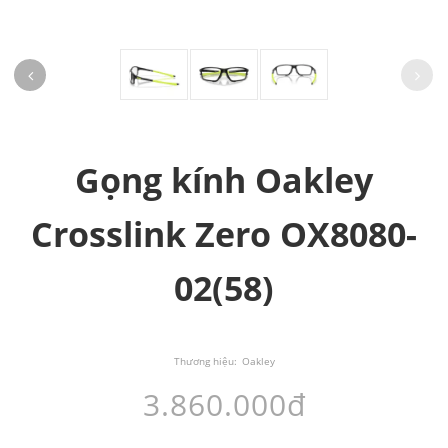
Gọng kính Oakley
Crosslink Zero OX8080-
02(58)
Thương hiệu:
Oakley
3.860.000đ