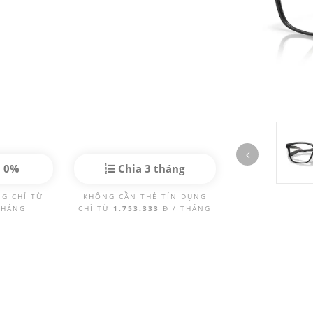
p 0%
Chia 3 tháng
NG CHỈ TỪ
KHÔNG CẦN THẺ TÍN DỤNG
THÁNG
CHỈ TỪ
1.753.333
Đ / THÁNG