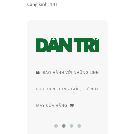
Càng kính: 141
À VỊ THẾ
BẢO HÀNH VỚI NHỮNG LINH
CUNG
ỦA RAY-
PHỤ KIỆN ĐÚNG GỐC, TỪ NHÀ
RIÊNG,
MÁY CỦA HÃNG
CHUYÊN 