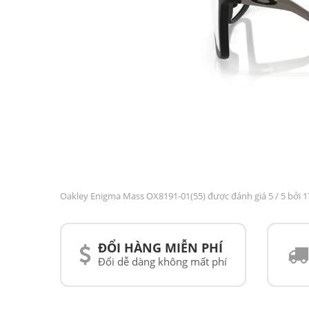
Oakley Enigma Mass OX8191-01(55) được đánh giá
5
/ 5 bởi 
ĐỔI HÀNG MIỄN PHÍ
Đổi dễ dàng không mất phí