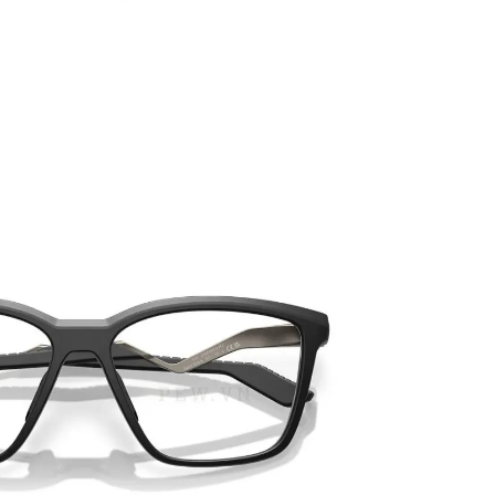
PATRICK EYEWEAR V
ĐỐI TÁC CHÍNH THỨC C
BAN TẠI VIỆT NAM