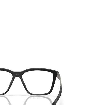
PATRICK EYEWEAR
ĐƠN VỊ PHÂN PHỐI 
PHẨM CỦA RAYBAN T
NAM