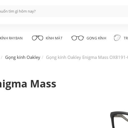
KÍNH RAYBAN
KÍNH MÁT
GỌNG KÍNH
TR
Gọng kính Oakley
Gọng kính Oakley Enigma Mass OX8191-
nigma Mass