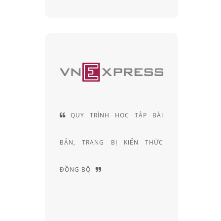
 HIỆN LÀ
QUY TRÌNH HỌC TẬP BÀI
ĐỘI 
CÁC SẢN
BẢN, TRANG BỊ KIẾN THỨC
KHÚC X
ẠI VIỆT
ĐỒNG BỘ
NGHIỆM