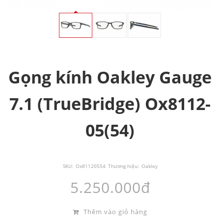
Gọng kính Oakley Gauge
7.1 (TrueBridge) Ox8112-
05(54)
SKU:
Ox81120554
Thương hiệu:
Oakley
5.250.000đ
Thêm vào giỏ hàng