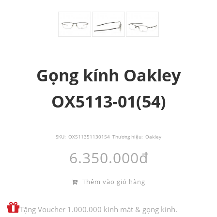
Gọng kính Oakley
OX5113-01(54)
SKU:
OX511351130154
Thương hiệu:
Oakley
6.350.000đ
Thêm vào giỏ hàng
Tặng Voucher 1.000.000 kính mát & gọng kính.