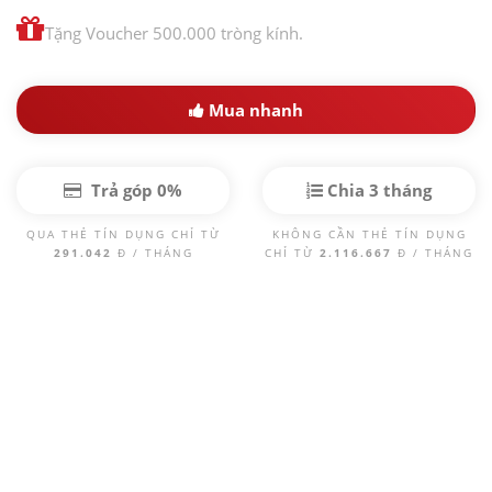
Tặng Voucher 500.000 tròng kính.
Mua nhanh
Trả góp 0%
Chia 3 tháng
QUA THẺ TÍN DỤNG CHỈ TỪ
KHÔNG CẦN THẺ TÍN DỤNG
291.042
Đ / THÁNG
CHỈ TỪ
2.116.667
Đ / THÁNG