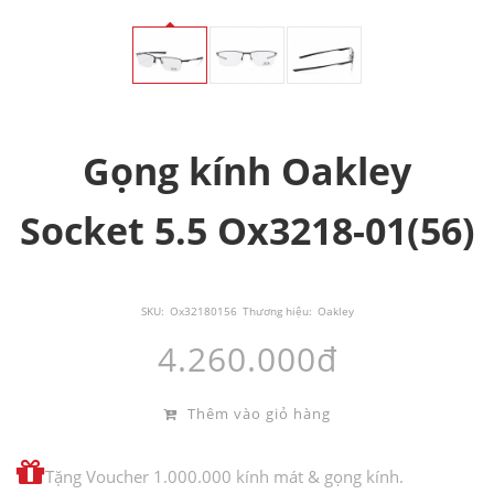
Gọng kính Oakley
Socket 5.5 Ox3218-01(56)
SKU:
Ox32180156
Thương hiệu:
Oakley
4.260.000đ
Thêm vào giỏ hàng
Tặng Voucher 1.000.000 kính mát & gọng kính.